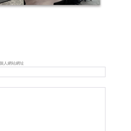
個人網站網址