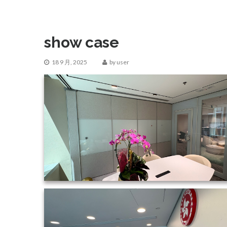
show case
18 9 月, 2025
by
user